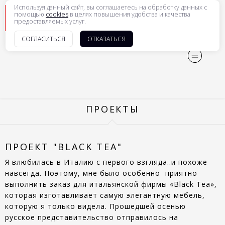
Используя данный сайт, вы соглашаетесь на обработку данных с
рус
|
eng
помощью
cookies
в целях повышения удобства и качества
предоставляемых услуг.
СОГЛАСИТЬСЯ
ОТКАЗАТЬСЯ
ПРОЕКТЫ
ПРОЕКТ "BLACK TEA"
Я влюбилась в Италию с первого взгляда..и похоже
навсегда. Поэтому, мне было особенно приятно
выполнить заказ для итальянской фирмы «Black Tea»,
которая изготавливает самую элегантную мебель,
которую я только видела. Прошедшей осенью
русское представительство отправилось на