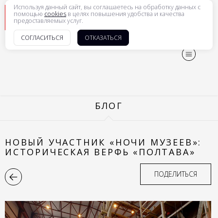
Используя данный сайт, вы соглашаетесь на обработку данных с
рус
|
eng
помощью
cookies
в целях повышения удобства и качества
предоставляемых услуг.
СОГЛАСИТЬСЯ
ОТКАЗАТЬСЯ
БЛОГ
НОВЫЙ УЧАСТНИК «НОЧИ МУЗЕЕВ»:
ИСТОРИЧЕСКАЯ ВЕРФЬ «ПОЛТАВА»
ПОДЕЛИТЬСЯ